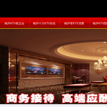
桐庐KTV夜总会
桐庐十大KTV排名
桐庐荤KTV消费
桐庐KTV