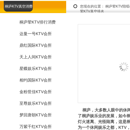
桐庐KTV真空消费
您现在的位置：
桐庐荤KTV陪
荤KTV真空排名
桐庐荤KTV排行消费
达曼一号KTV会所
鼎红国际KTV会所
天上人间KTV会所
星蝶娱乐KTV会所
相约国际KTV会所
金粉世佳KTV会所
至尊娱乐KTV会所
桐庐，大多数人眼中的休闲
梦回唐朝KTV会所
了桐庐娱乐业的发展，如今
灯火迷离、光怪陆离，这是
万紫千红KTV会所
为一个休闲娱乐之都，KTV